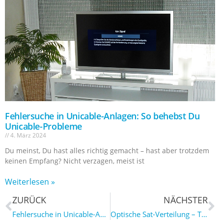
Fehlersuche in Unicable-Anlagen: So behebst Du
Unicable-Probleme
4. März 2024
Du meinst, Du hast alles richtig gemacht – hast aber trotzdem
keinen Empfang? Nicht verzagen, meist ist
Weiterlesen »
ZURÜCK
NÄCHSTER
Fehlersuche in Unicable-Anlagen: So behebst Du Unicable-Probleme
Optische Sat-Verteilung – Teil 1: Die Hausinstallation